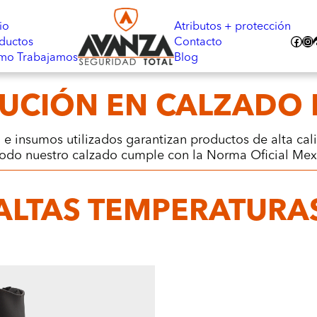
io
Atributos + protección
Facebook
Instagram
TikT
ductos
Contacto
mo Trabajamos
Blog
LUCIÓN EN CALZADO 
 e insumos utilizados garantizan productos de alta ca
. Todo nuestro calzado cumple con la Norma Oficial M
ALTAS TEMPERATURA