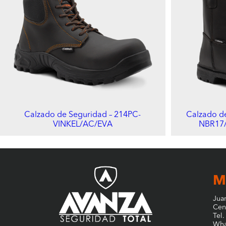
Calzado de Seguridad – 214PC-
Calzado d
VINKEL/AC/EVA
NBR17
M
Jua
Cen
Tel
Wha