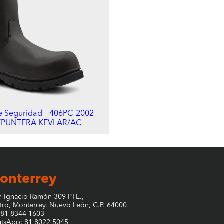
e Seguridad – 406PC-2002
/PUNTERA KEVLAR/AC
onterrey
n Ignacio Ramón 309 PTE.,
tro, Monterrey, Nuevo León, C.P. 64000
. 81 8344-1603
tsApp: 81 8022 5045