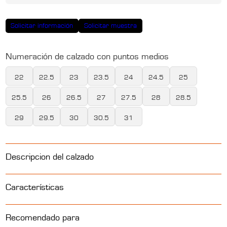
Solicitar información
Solicitar muestra
Numeración de calzado con puntos medios
22
22.5
23
23.5
24
24.5
25
25.5
26
26.5
27
27.5
28
28.5
29
29.5
30
30.5
31
Descripcion del calzado
Choclo de Seguridad con Puntera de Policarbonato
Características
Calzado de Seguridad Industrial 100% Libre de Metales
Piel Flother Negra
Recomendado para
Suela Avalanche de Hule SBR