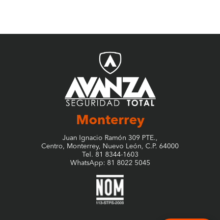
Construcción
Strobel; pegado
Plantilla de Eva Extra-Confort
Ideal para pisos como pavimentos, asfaltos, piedra
Tallas Disponibles
22 – 31
montañosa y volcánica, áreas de mantenimiento, entre otros.
Tipo de Protección
Puntera de Protección (PP)
Certificación
TIPO II; NOM-113-STPS-
2009
Monterrey
Juan Ignacio Ramón 309 PTE.,
Centro, Monterrey, Nuevo León, C.P. 64000
Tel. 81 8344-1603
WhatsApp: 81 8022 5045