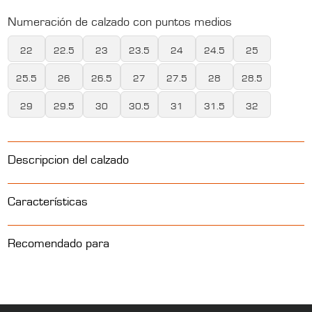
Numeración de calzado con puntos medios
22
22.5
23
23.5
24
24.5
25
25.5
26
26.5
27
27.5
28
28.5
29
29.5
30
30.5
31
31.5
32
Descripcion del calzado
Características
Recomendado para
Construcción
Strobel, Pegado
Calzado para uso en pisos como pavimentos, asfaltos, piedra
Tallas Disponibles
22 – 32
montañosa y volcánica, áreas de mantenimiento, entre otros.