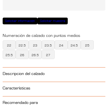
Solicitar información
Solicitar muestra
Numeración de calzado con puntos medios
22
22.5
23
23.5
24
24.5
25
25.5
26
26.5
27
Descripcion del calzado
Calzado de Seguridad Deportivo con Puntera de Policarbonato para
Características
Dama
Calzado de Seguridad Industrial 100% dieléctrico
Recomendado para
Piel Nobuck Negro y Malla Textil Negra