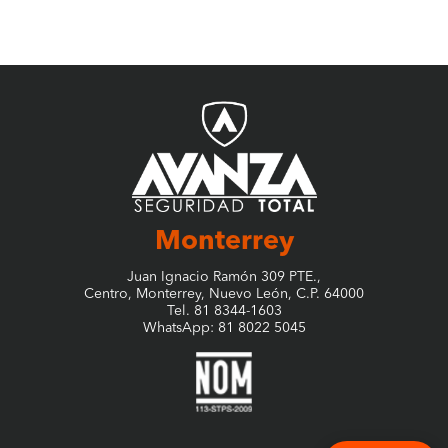
Construcción
Strobel; pegado
Suela Under de Eva – Absorción de Impacto
Plantilla de PU Antifatiga, Transpirable y Refrescante
Calzado para uso en condiciones secas y limpias.
Tallas Disponibles
22 – 27
Tipo de Protección
Puntera de Protección +
Dieléctrico (PP+D)
Certificación
Tipo II + Tipo III; NOM-113-
STPS-2009
Monterrey
Juan Ignacio Ramón 309 PTE.,
Centro, Monterrey, Nuevo León, C.P. 64000
Tel. 81 8344-1603
WhatsApp: 81 8022 5045