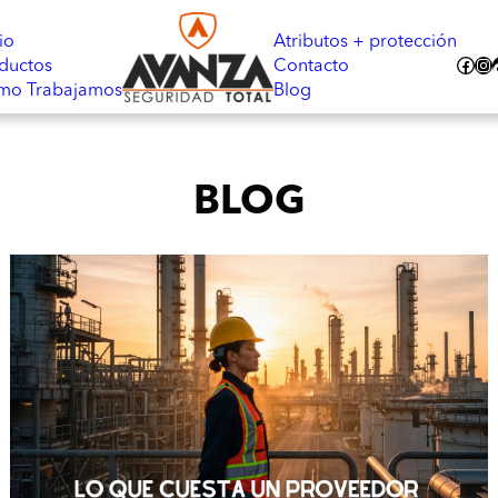
io
Atributos + protección
Facebook
Instagram
TikT
ductos
Contacto
mo Trabajamos
Blog
BLOG