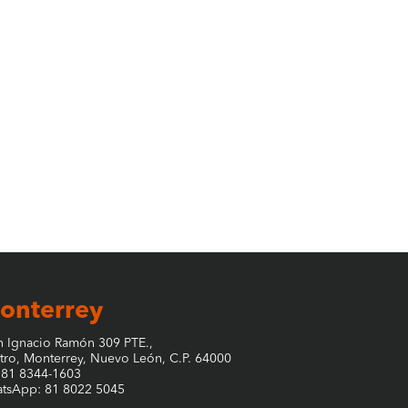
onterrey
n Ignacio Ramón 309 PTE.,
tro, Monterrey, Nuevo León, C.P. 64000
. 81 8344-1603
tsApp: 81 8022 5045