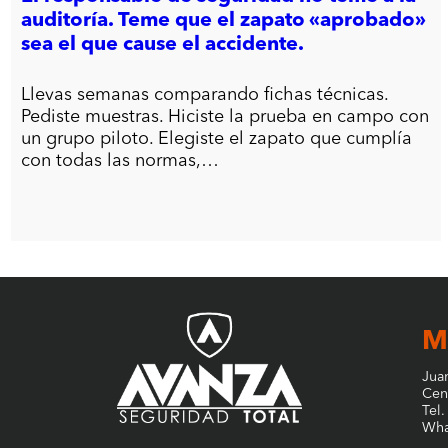
auditoría. Teme que el zapato «aprobado»
sea el que cause el accidente.
Llevas semanas comparando fichas técnicas.
Pediste muestras. Hiciste la prueba en campo con
un grupo piloto. Elegiste el zapato que cumplía
con todas las normas,…
M
Jua
Cen
Tel
Wha